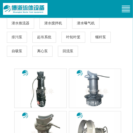
潜水推流器
潜水搅拌机
潜水曝气机
排污泵
起吊系统
叶轮叶桨
螺杆泵
自吸泵
离心泵
回流泵
潜水低速推流器QDT2.2-4-1600-2-36P
潜水搅拌机QJB1.5
QDT低速推流器，发明人：强
1、 QJB型潜水搅拌机结构紧
仕林（QDT)。在水处理工艺流
凑、操作维护简单、安装检修
程中，广泛应用于氧化沟推
方便、使用寿命长。 2、叶轮
流，各类生化池的搅拌，同时
具有zui佳的水力设计结构，工