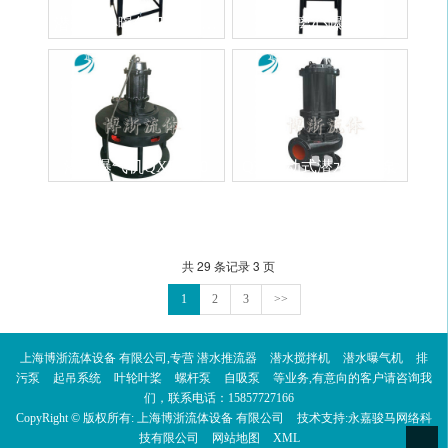
潜水离心曝气机QXB1.5-32
潜水离心曝气机
潜水曝气机QXB4-50
QW移动式潜水排污泵
共 29 条记录 3 页
1
2
3
>>
上海博浙流体设备 有限公司,专营
潜水推流器
潜水搅拌机
潜水曝气机
排
污泵
起吊系统
叶轮叶桨
螺杆泵
自吸泵
等业务,有意向的客户请咨询我
们，联系电话：
15857727166
CopyRight © 版权所有:
上海博浙流体设备 有限公司
技术支持:
永嘉骏马网络科
技有限公司
网站地图
XML