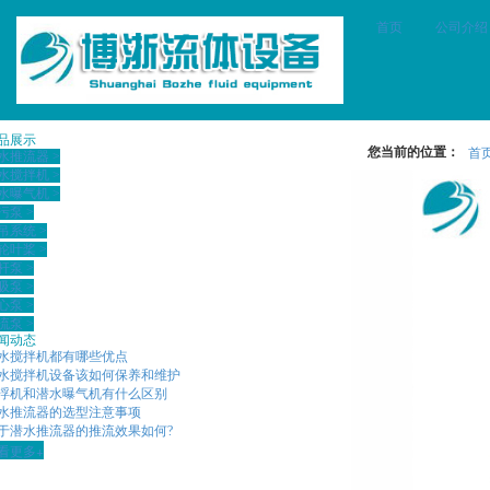
首页
公司介绍
品展示
您当前的位置：
首
水推流器
>
水搅拌机
>
水曝气机
>
污泵
>
吊系统
>
轮叶桨
>
杆泵
>
吸泵
>
心泵
>
流泵
>
闻动态
水搅拌机都有哪些优点
水搅拌机设备该如何保养和维护
浮机和潜水曝气机有什么区别
水推流器的选型注意事项
于潜水推流器的推流效果如何?
看更多+