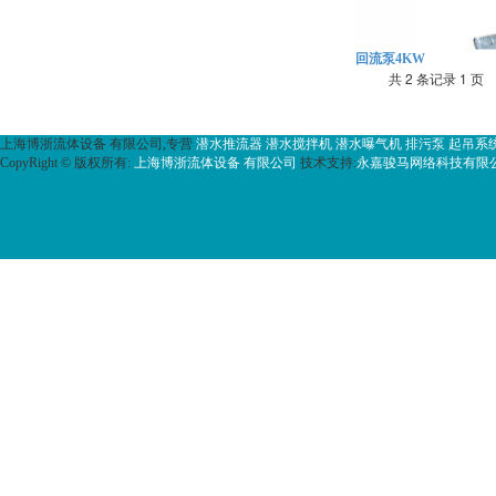
回流泵4KW
共 2 条记录 1 页
上海博浙流体设备 有限公司,专营
潜水推流器
潜水搅拌机
潜水曝气机
排污泵
起吊系
CopyRight © 版权所有:
上海博浙流体设备 有限公司
技术支持:
永嘉骏马网络科技有限