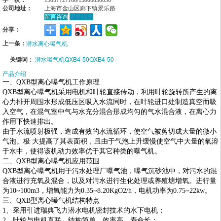
公司地址：
上海市金山区廊下镇景乐路
留言咨询
更多信息
分享：
上一条：
潜水离心曝气机
关键词：
潜水曝气机QXB4-50QXB4-50
产品介绍
一、QXB型离心曝气机工作原理
QXB型离心曝气机采用电机和叶轮直接传动，利用叶轮旋转所产生的离
心力排开周围水形成低压区吸入水流同时，在叶轮进口处制造真空而吸
入空气，在混气室中气与水充分混合形成均匀的气水混合液，在离心力
作用下快速排出。
由于水流喷射极强，造成有效的水流循环，使空气被剪切成大量的微小
气泡。极 大提高了其表面积，且由于气泡上升缓慢使空气中大量的氧溶
于水中，使得该机动力效率优于其它种类的曝气机。
二、QXB型离心曝气机应用范围
QXB型离心曝气机用于污水处理厂曝气池，曝气沉砂池中，对污水的混
合液进行充氧及混合，以及对污水进行生化处理或养殖塘增氧。进行量
为10~100m3，增氧能力为0.35~8.20KgO2/h，电机功率为0.75~22kw。
三、QXB型离心曝气机结构特点
1、采用引进瑞典飞力潜水电机密封技术的水下电机；
2、叶轮与电机直联，结构简单，效率高，寿命长；