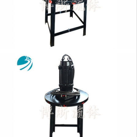
水离心曝气机QXB1.5-32