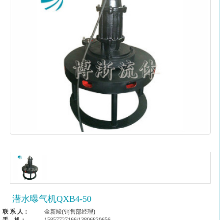
潜水曝气机QXB4-50
联 系 人：
金新竣(销售部经理)
手 机：
15857727166/13806830656