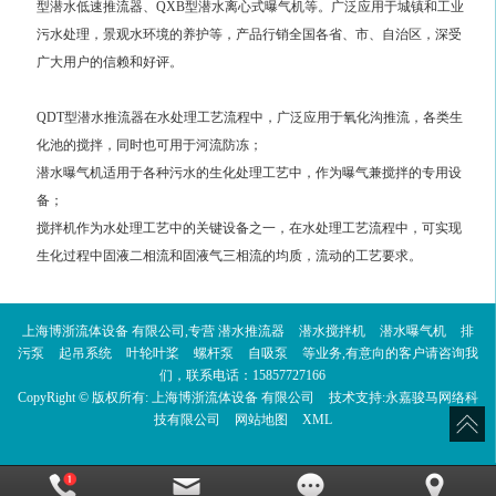
型潜水低速推流器、QXB型潜水离心式曝气机等。广泛应用于城镇和工业
污水处理，景观水环境的养护等，产品行销全国各省、市、自治区，深受
广大用户的信赖和好评。
QDT型潜水推流器在水处理工艺流程中，广泛应用于氧化沟推流，各类生
化池的搅拌，同时也可用于河流防冻；
潜水曝气机适用于各种污水的生化处理工艺中，作为曝气兼搅拌的专用设
备；
搅拌机作为水处理工艺中的关键设备之一，在水处理工艺流程中，可实现
生化过程中固液二相流和固液气三相流的均质，流动的工艺要求。
上海博浙流体设备 有限公司,专营
潜水推流器
潜水搅拌机
潜水曝气机
排
污泵
起吊系统
叶轮叶桨
螺杆泵
自吸泵
等业务,有意向的客户请咨询我
们，联系电话：
15857727166
CopyRight © 版权所有:
上海博浙流体设备 有限公司
技术支持:
永嘉骏马网络科
技有限公司
网站地图
XML