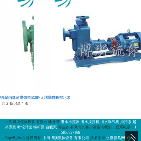
增强聚丙烯耐腐蚀自吸泵
ZW无堵塞自吸排污泵
共 2 条记录 1 页
上海博浙流体设备 有限公司,专营
潜水推流器
潜水搅拌机
潜水曝气机
排污泵
起
吊系统
叶轮叶桨
螺杆泵
自吸泵
等业务,有意向的客户请咨询我们，联系电话：
1
5857727166
CopyRight © 版权所有:
上海博浙流体设备 有限公司
技术支持:
永嘉骏马网络科技