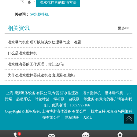
下一条 ：
潜水搅拌机的换油方法
关键词：
潜水搅拌机
相关资讯
更多>>
潜水曝气机出现可以解决水处理曝气这一难题
什么是潜水搅拌机
潜水推流器的工作原理，你知道吗?
为什么潜水搅拌器减速机会出现漏油现象?
上海博浙流体设备 有限公司,专营
潜水推流器
潜水搅拌机
潜水曝气机
排
污泵
起吊系统
叶轮叶桨
螺杆泵
自吸泵
等业务,有意向的客户请咨询我
们，联系电话：
15857727166
CopyRight © 版权所有:
上海博浙流体设备 有限公司
技术支持:
永嘉骏马网络科
技有限公司
网站地图
XML