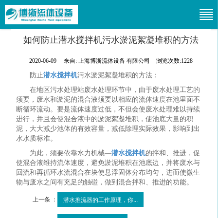
如何防止潜水搅拌机污水淤泥絮凝堆积的方法
2020-06-09
来自:
上海博浙流体设备 有限公司
浏览次数:1228
防止
潜水搅拌机
污水淤泥絮凝堆积的方法：
在地区污水处理站废水处理环节中，由于废水处理工艺的
须要，废水和淤泥的混合液须要以相应的流体速度在池里面不
断循环流动。要是流体速度过低，不但会使废水处理难以持续
进行，并且会使混合液中的淤泥絮凝堆积，使池底大量的积
泥，大大减少池体的有效容量，减低除理实际效果，影响到出
水水质标准。
为此，须要依靠水力机械—
潜水搅拌机
的拌和、推进，促
使混合液维持流体速度，避免淤泥堆积在池底边，并将废水与
回流和再循环水流混合在块使悬浮固体分布均匀，进而使微生
物与废水之间有充足的触碰，做到混合拌和、推进的功能。
上一条 ：
潜水推流器的工作原理，你...