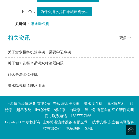
下一条 ：
为什么潜水搅拌器减速机会...
关键词：
潜水曝气机
相关资讯
更多>>
关于潜水搅拌机的事项，需要牢记事项
关于如何选择合适潜水推流器问题
什么是潜水搅拌机
潜水曝气机原理及用途
上海博浙流体设备 有限公司,专营
潜水推流器
潜水搅拌机
潜水曝气机
排
污泵
起吊系统
叶轮叶桨
螺杆泵
自吸泵
等业务,有意向的客户请咨询我
们，联系电话：
15857727166
CopyRight © 版权所有:
上海博浙流体设备 有限公司
技术支持:
永嘉骏马网络科
技有限公司
网站地图
XML