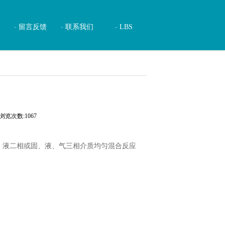
例
留言反馈
联系我们
LBS
浏览次数:1067
、液二相或固、液、气三相介质均匀混合反应