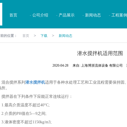
首页
公司介绍
产品展示
新闻动态
工程案
当前的位置：
首页
下载
新闻动态
>
>
潜水搅拌机适用范围
2020-04-28
来自:
上海博浙流体设备 有限公司
合搅拌系列
潜水搅拌机
适用于各种水处理工艺和工业流程需要保持固
场所。
拌器在下列条件下应能正常连续运行：
.最高介质温度不超过40°C;
.介质的PH值在5—9之间;
液体密度不超过1150kg/m3;