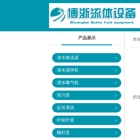
产品展示
您
潜水推流器
>
潜水搅拌机
>
潜水曝气机
>
混
排污泵
>
的
搅
起吊系统
>
1
叶轮叶桨
>
2
螺杆泵
>
3.